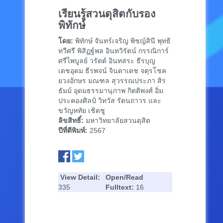
เรียนรู้สวนดุสิตกับรอง
พิทักษ์
โดย:
พิทักษ์ จันทร์เจริญ พิชญ์สินี พุทธิ
ทวีศรี พิสิฏฐ์พล อินทวิรัตน์ กรรณิการ์
ศรีไพบูลย์ วรัตต์ อินทสระ ธีรบุญ
เดชอุดม ธีรพจน์ จินดาเดช จตุรโชค
ยวงอักษร มณฑล สุวรรณประภา สิร
ธัมม์ อุดมธรรมานุภาพ กิตติพงศ์ อิ่ม
ประคองศิลป์ วิทวัส รัตนถาวร และ
ขวัญหทัย เชิดชู
ลิขสิทธิ์:
มหาวิทยาลัยสวนดุสิต
ปีที่ตีพิมพ์:
2567
View Detail:
Open/Read
335
Fulltext:
16