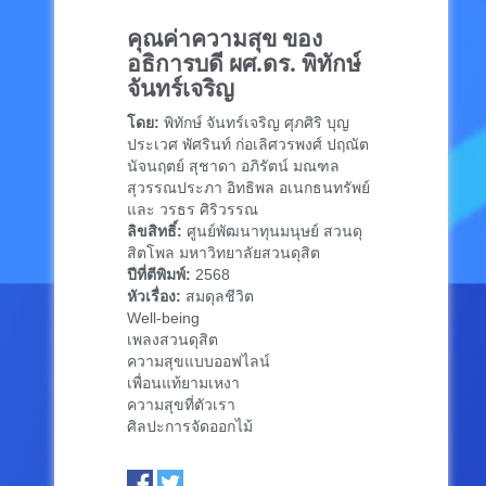
คุณค่าความสุข ของ
อธิการบดี ผศ.ดร. พิทักษ์
จันทร์เจริญ
โดย:
พิทักษ์ จันทร์เจริญ ศุภศิริ บุญ
ประเวศ พัศรินท์ ก่อเลิศวรพงศ์ ปฤณัต
นัจนฤตย์ สุชาดา อภิรัตน์ มณฑล
สุวรรณประภา อิทธิพล อเนกธนทรัพย์
และ วรธร ศิริวรรณ
ลิขสิทธิ์:
ศูนย์พัฒนาทุนมนุษย์ สวนดุ
สิตโพล มหาวิทยาลัยสวนดุสิต
ปีที่ตีพิมพ์:
2568
หัวเรื่อง:
สมดุลชีวิต
Well-being
เพลงสวนดุสิต
ความสุขแบบออฟไลน์
เพื่อนแท้ยามเหงา
ความสุขที่ตัวเรา
ศิลปะการจัดออกไม้