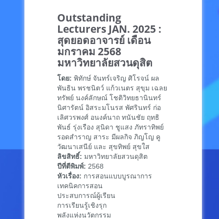
Outstanding
Lecturers JAN. 2025 :
สุดยอดอาจารย์ เดือน
มกราคม 2568
มหาวิทยาลัยสวนดุสิต
โดย:
พิทักษ์ จันทร์เจริญ ศิโรจน์ ผล
พันธิน พรชนิตว์ แก้วเนตร สุขุม เฉลย
ทรัพย์ นงค์ลักษณ์ โชติวิทยธานินทร์
นิศารัตน์ อิสระมโนรส พัศรินทร์ ก่อ
เลิศวรพงศ์ อนงค์นาถ ทนันชัย ฤทธิ
พันธ์ รุ่งเรือง สุนิดา ชูแสง ภัทราทิพย์
รอดสำราญ สาระ มีผลกิจ ภิญโญ คู
วัฒนาเสนีย์ และ สุขทิพย์ สุขใส
ลิขสิทธิ์:
มหาวิทยาลัยสวนดุสิต
ปีที่ตีพิมพ์:
2568
หัวเรื่อง:
การสอนแบบบูรณาการ
เทคนิคการสอน
ประสบการณ์ผู้เรียน
การเรียนรู้เชิงรุก
พลังแห่งนวัตกรรม