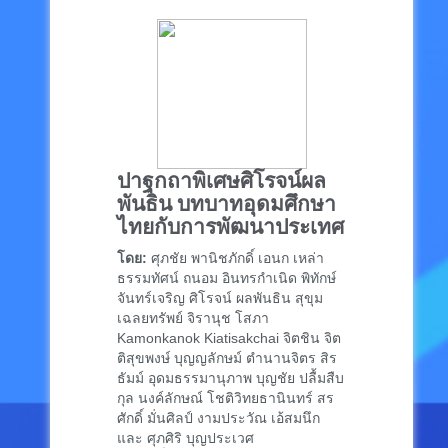
ปาฐกถาพิเศษศิโรจน์ผล
พันธิน บทบาทอุดมศึกษา
ไทยกับการพัฒนาประเทศ
โดย:
ศุภชัย พานิชภักดิ์ เอนก เหล่า
ธรรมทัศน์ ถนอม อินทรกำเนิด พิทักษ์
จันทร์เจริญ ศิโรจน์ ผลพันธิน สุขุม
เฉลยทรัพย์ จิรานุช โสภา
Kamonkanok Kiatisakchai จิตชิน จิต
ติสุขพงษ์ บุญญลักษม์ ตำนานจิตร สิร
ธัมม์ อุดมธรรมานุภาพ บุญชัย ปลื้มสืบ
กุล นงค์ลักษณ์ โชติวิทยธานินทร์ สร
ศักดิ์ มั่นศิลป์ งามประวัณ เอ้สมนึก
และ ศุภศิริ บุญประเวศ