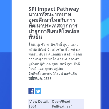
SPI Impact Pathway
นานาทัศนะ บทบาท
อุดมศึกษาไทยกับการ
พัฒนาประเทศจากการ
ปาฐกถาพิเศษศิโรจน์ผล
พันธิน
โดย:
ศุภชัย พานิชภักดิ์ สุขุม เฉลย
ทรัพย์ พิทักษ์ จันทร์เจริญ ศิโรจน์ ผล
พันธิน พัชรา สินลอยมา สิรธัมม์ อุดม
ธรรมานุภาพ พรใจ สารยศ สุภาพร
มูฮำมัด ฐิตินาถ สุคนเขตร์ อุดมศักดิ์
กิจทวี และ ยุธยา อยู่เย็น
ลิขสิทธิ์:
สถาบันศิโรจน์ ผลพันธิน
ปีที่ตีพิมพ์:
2568
View Detail:
Open/Read
1364
Fulltext:
774