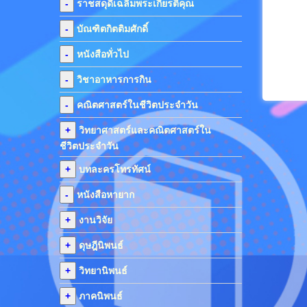
-
ราชสดุดีเฉลิมพระเกียรติคุณ
-
บัณฑิตกิตติมศักดิ์
-
หนังสือทั่วไป
-
วิชาอาหารการกิน
-
คณิตศาสตร์ในชีวิตประจำวัน
+
วิทยาศาสตร์และคณิตศาสตร์ใน
ชีวิตประจำวัน
+
บทละครโทรทัศน์
-
หนังสือหายาก
+
งานวิจัย
+
ดุษฎีนิพนธ์
+
วิทยานิพนธ์
+
ภาคนิพนธ์