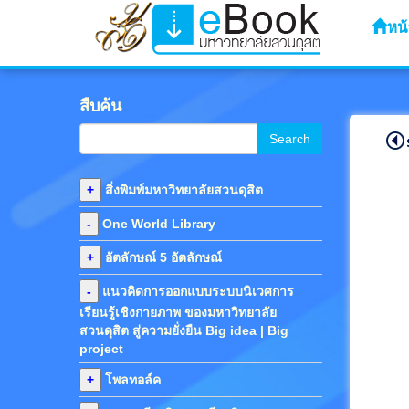
หน้
สืบค้น
Search
+
สิ่งพิมพ์มหาวิทยาลัยสวนดุสิต
-
One World Library
+
อัตลักษณ์ 5 อัตลักษณ์
-
แนวคิดการออกแบบระบบนิเวศการ
เรียนรู้เชิงกายภาพ ของมหาวิทยาลัย
สวนดุสิต สู่ความยั่งยืน Big idea | Big
project
+
โพลทอล์ค